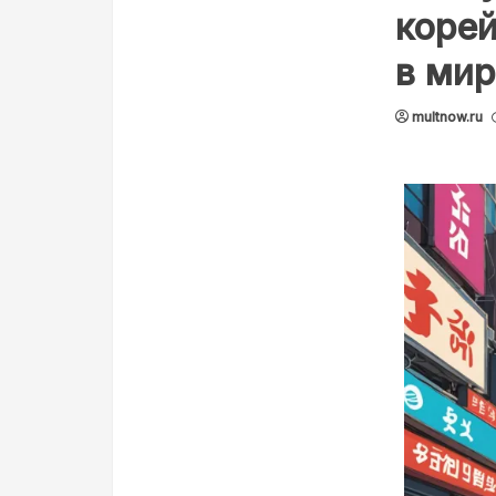
корей
в мир
multnow.ru