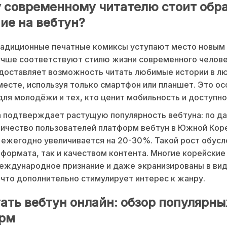
 современному читателю стоит обр
ие на вебтун?
радиционные печатные комиксы уступают место новым
чше соответствуют стилю жизни современного челове
доставляет возможность читать любимые истории в л
месте, используя только смартфон или планшет. Это о
для молодёжи и тех, кто ценит мобильность и доступно
 подтверждает растущую популярность вебтуна: по д
количество пользователей платформ вебтун в Южной Коре
ежегодно увеличивается на 20-30%. Такой рост обусл
формата, так и качеством контента. Многие корейски
еждународное признание и даже экранизированы в ви
 что дополнительно стимулирует интерес к жанру.
тать вебтун онлайн: обзор популярны
рм