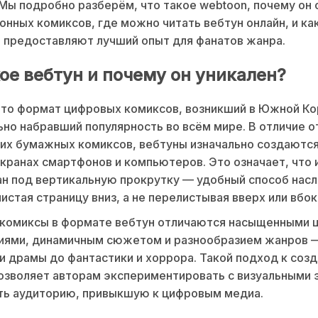
 Мы подробно разберём, что такое webtoon, почему он
онных комиксов, где можно читать вебтун онлайн, и ка
 предоставляют лучший опыт для фанатов жанра.
ое вебтун и почему он уникален?
то формат цифровых комиксов, возникший в Южной Ко
но набравший популярность во всём мире. В отличие о
их бумажных комиксов, вебтуны изначально создаются
экранах смартфонов и компьютеров. Это означает, что
н под вертикальную прокрутку — удобный способ нас
листая страницу вниз, а не перелистывая вверх или вбок
 комиксы в формате вебтун отличаются насыщенными 
иями, динамичным сюжетом и разнообразием жанров 
и драмы до фантастики и хоррора. Такой подход к соз
озволяет авторам экспериментировать с визуальными
ть аудиторию, привыкшую к цифровым медиа.