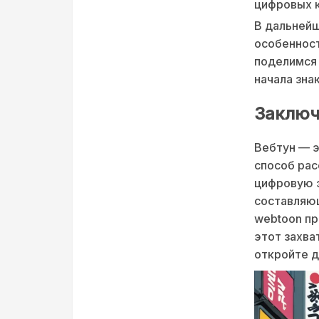
цифровых к
В дальнейш
особенност
поделимся
начала зна
Заключ
Вебтун — э
способ рас
цифровую э
составляю
webtoon пр
этот захва
откройте д