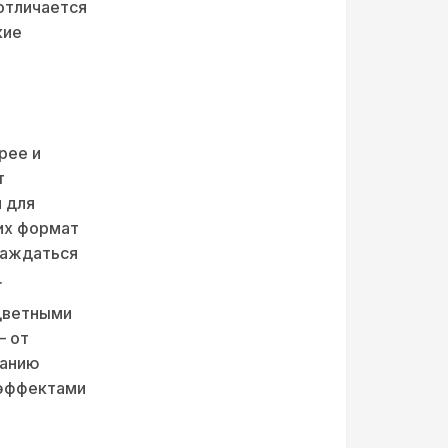
 отличается
кие
рее и
т
 для
 их формат
лаждаться
.
цветными
— от
данию
 эффектами