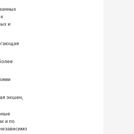
ованных
 к
ых и
агающая
более
кими
ая экшен,
рные
к и по
 независимо