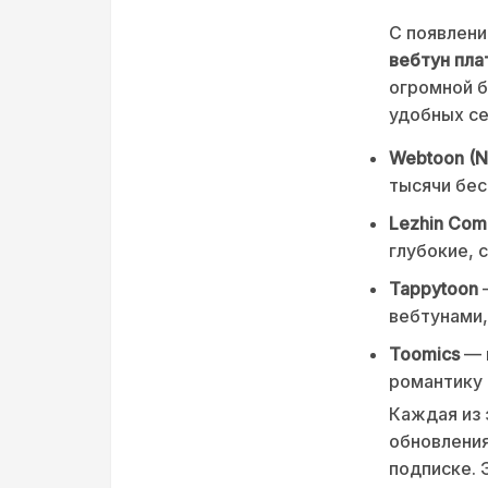
С появлени
вебтун пл
огромной б
удобных се
Webtoon (N
тысячи бес
Lezhin Com
глубокие,
Tappytoon
вебтунами,
Toomics
— 
романтику 
Каждая из 
обновления
подписке. 