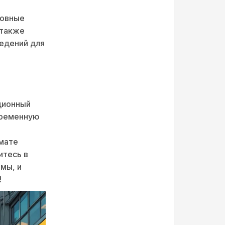
новные
 также
едений для
ционный
временную
мате
итесь в
мы, и
!