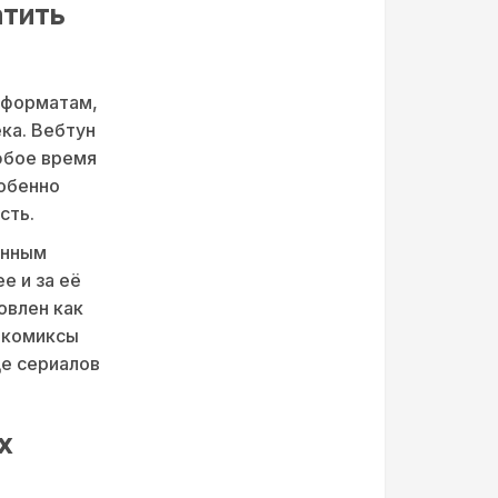
атить
 форматам,
ка. Вебтун
юбое время
собенно
сть.
анным
е и за её
овлен как
е комиксы
де сериалов
х