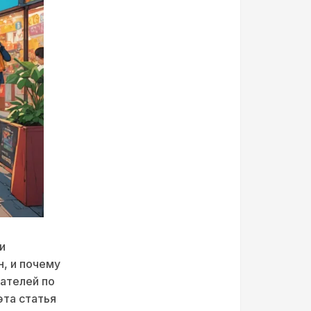
и
н, и почему
ателей по
эта статья