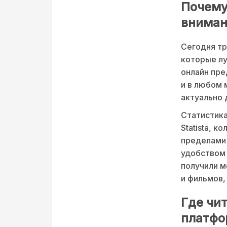
Почему
вниман
Сегодня т
которые лу
онлайн пре
и в любом 
актуально 
Статистика
Statista, 
пределами 
удобством 
получили м
и фильмов,
Где чи
платфо