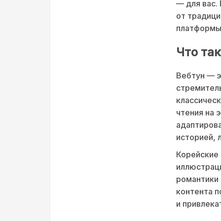
— для вас.
от традици
платформы
Что так
Вебтун — э
стремитель
классическ
чтения на 
адаптирова
историей, 
Корейские
иллюстрац
романтики 
контента п
и привлека