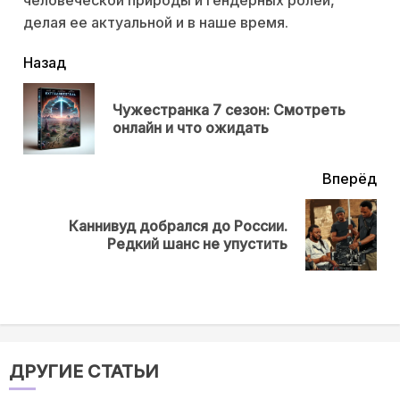
человеческой природы и гендерных ролей,
делая ее актуальной и в наше время.
читать
Назад
еще
Чужестранка 7 сезон: Смотреть
Пр
онлайн и что ожидать
нов
Вперёд
Каннивуд добрался до России.
Next
Редкий шанс не упустить
post:
ДРУГИЕ СТАТЬИ