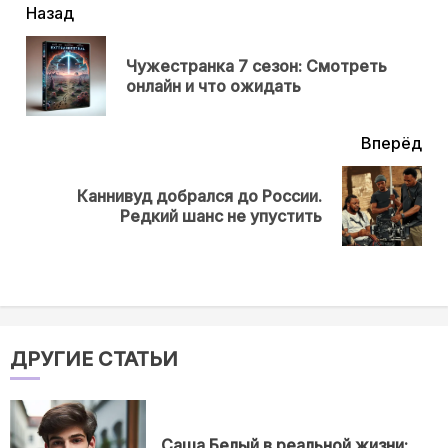
читать
Назад
еще
Чужестранка 7 сезон: Смотреть
Пр
онлайн и что ожидать
нов
Вперёд
Каннивуд добрался до России.
Next
Редкий шанс не упустить
post:
ДРУГИЕ СТАТЬИ
Саша Белый в реальной жизни: