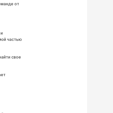
оманде от
 и
мой частью
найти свое
ает