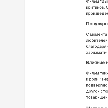
Фильм "Выш
критиков. 
произведен
Популярн
С момента 
любителей 
благодаря 
харизмати
Влияние 
Фильм такж
к роли "эн
подвергают
другой сто
товарищей