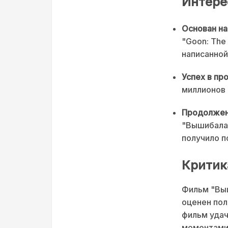
Интере
Основан на
"Goon: The 
написанно
Успех в пр
миллионов 
Продолжен
"Вышибала:
получило 
Критик
Фильм "Выш
оценен пол
фильм удач
моментами,