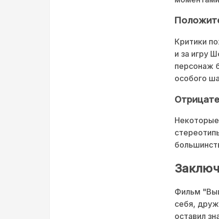
Положите
Критики по
и за игру 
персонаж б
особого ш
Отрицате
Некоторые 
стереотипы
большинств
Заключ
Фильм "Выш
себя, друж
оставил зн