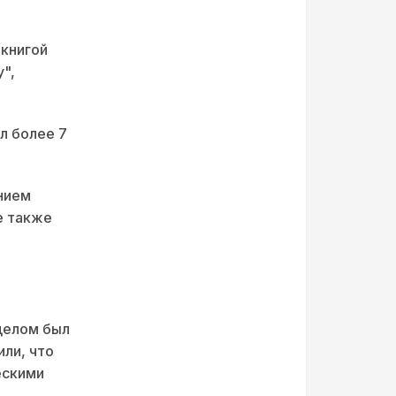
книгой
y",
л более 7
нием
ое также
целом был
ли, что
ескими