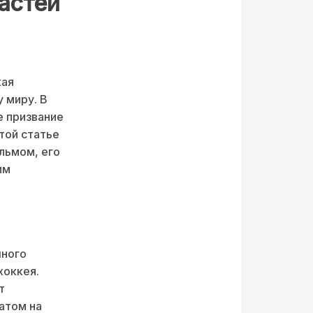
астей
кая
 миру. В
е призвание
той статье
льмом, его
им
шного
хоккея.
т
атом на