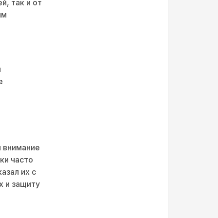
, так и от
им
и
е
я внимание
ки часто
азал их с
х и защиту