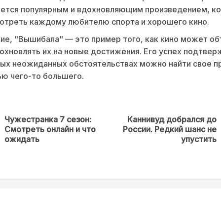
ается популярным и вдохновляющим произведением, к
отреть каждому любителю спорта и хорошего кино.
ие, "Вышибала" — это пример того, как кино может о
охновлять их на новые достижения. Его успех подтвер
ых неожиданных обстоятельствах можно найти свое пр
ью чего-то большего.
Чужестранка 7 сезон:
Каннивуд добрался до
Предыдущая
Next
Смотреть онлайн и что
России. Редкий шанс не
новость
post:
ожидать
упустить