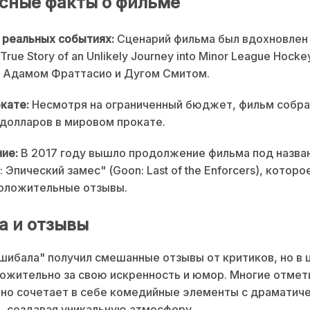
сные факты о фильме
 реальных событиях:
Сценарий фильма был вдохновлен 
True Story of an Unlikely Journey into Minor League Hocke
й Адамом Фраттасио и Дугом Смитом.
окате:
Несмотря на ограниченный бюджет, фильм собра
долларов в мировом прокате.
ие:
В 2017 году вышло продолжение фильма под назва
 Эпический замес" (Goon: Last of the Enforcers), котор
положительные отзывы.
а и отзывы
ибала" получил смешанные отзывы от критиков, но в 
ожительно за свою искренность и юмор. Многие отмети
но сочетает в себе комедийные элементы с драматич
 создавая уникальную атмосферу.