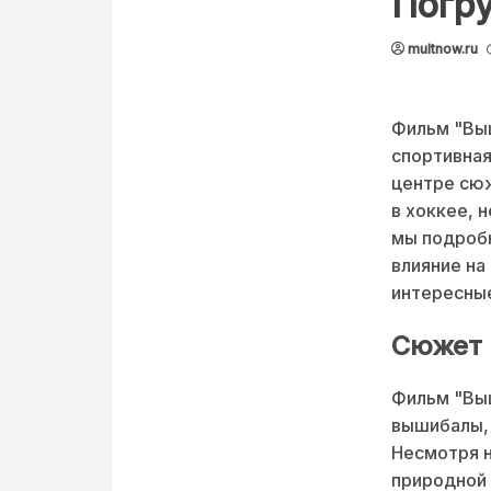
Погру
multnow.ru
Фильм "Выш
спортивная
центре сюж
в хоккее, 
мы подробн
влияние на
интересные
Сюжет 
Фильм "Вы
вышибалы, 
Несмотря н
природной 