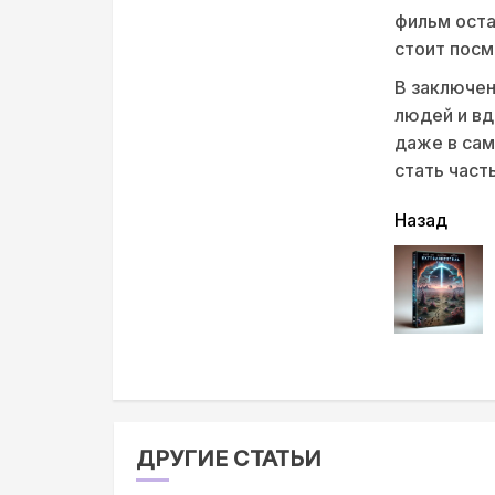
фильм ост
стоит посм
В заключен
людей и вд
даже в сам
стать част
читать
Назад
еще
ДРУГИЕ СТАТЬИ