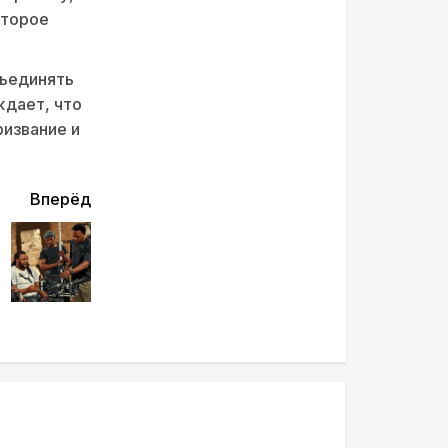
оторое
бъединять
ждает, что
извание и
Вперёд