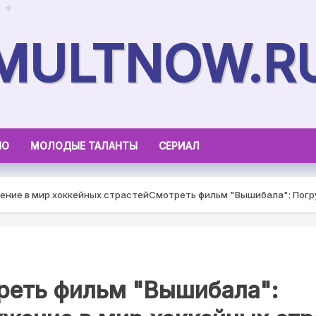
MULTNOW.R
НО
МОЛОДЫЕ ТАЛАНТЫ
СЕРИАЛ
ение в мир хоккейных страстей
Смотреть фильм "Вышибала": Погр
реть фильм "Вышибала":