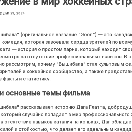
жение в мир хоккейных стр
ДЕК 23, 2024
ибала" (оригинальное название "Goon") — это канадс
 комедия, которая завоевала сердца зрителей по всему
ета — история о простом парне, который находит сво
несмотря на отсутствие профессиональных навыков. В э
о рассмотрим, почему "Вышибала" стал культовым фи
 зрителей и хоккейное сообщество, а также предостав
 факты и статистику.
и основные темы фильма
шибала" рассказывает историю Дага Глатта, доброду
который случайно попадает в мир профессионального 
а отсутствие навыков катания на коньках, Даг обладае
силой и стойкостью, что делает его идеальным кандид