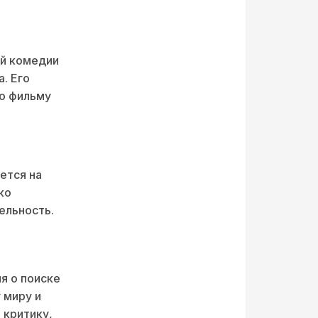
ой комедии
. Его
ло фильму
ется на
ко
ельность.
я о поиске
 миру и
 критику,