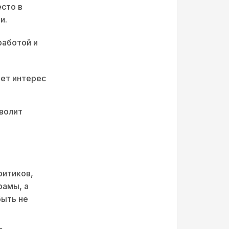
сто в
и.
работой и
ет интерес
волит
ритиков,
рамы, а
быть не