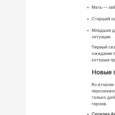
Мать — заб
Старший сы
Младшая до
ситуации.
Первый сез
ожидании п
которые пр
Новые 
Во втором 
персонажей
только доб
героев.
Соседка А