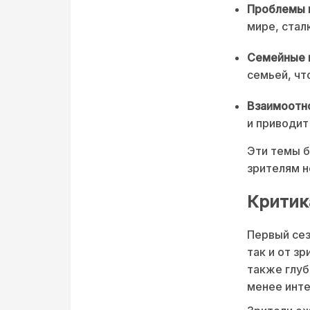
Проблемы 
мире, стал
Семейные 
семьей, чт
Взаимоотн
и приводит
Эти темы б
зрителям н
Критик
Первый сез
так и от з
также глуб
менее инт