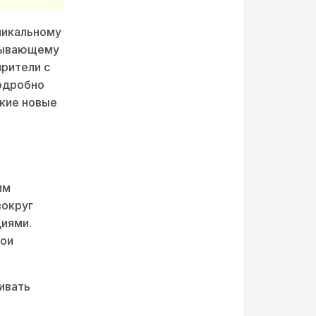
никальному
атывающему
зрители с
подробно
акие новые
им
вокруг
циями.
вои
ивать