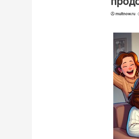
прод
multnow.ru