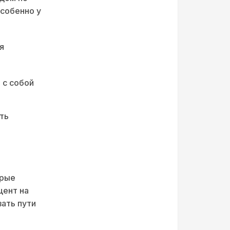
особенно у
я
 с собой
ть
орые
цент на
ать пути