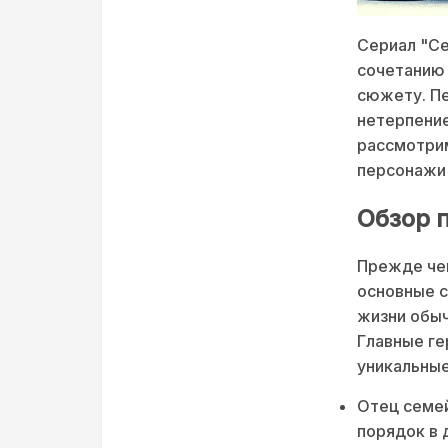
Сериал "Се
сочетанию
сюжету. Пе
нетерпение
рассмотрим
персонажи 
Обзор 
Прежде чем
основные с
жизни обыч
Главные ге
уникальные
Отец семей
порядок в 