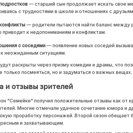
подростков
— старший сын продолжает искать свое ме
киваясь с трудностями в школе и отношениях с друзьям
конфликты
— родители пытаются найти баланс между 
о приводит к недопониманиям и конфликтам.
ошения с соседями
— появление новых соседей вызыва
 к неожиданным ситуациям.
удут раскрыты через призму комедии и драмы, что поз
е только посмеяться, но и задуматься о важных вещах.
а и отзывы зрителей
он "Семейки" получил положительные отзывы как от к
рителей. Многие отмечали удачное сочетание юмора и д
окую проработку персонажей. Второй сезон обещает 
ересным и захватывающим.