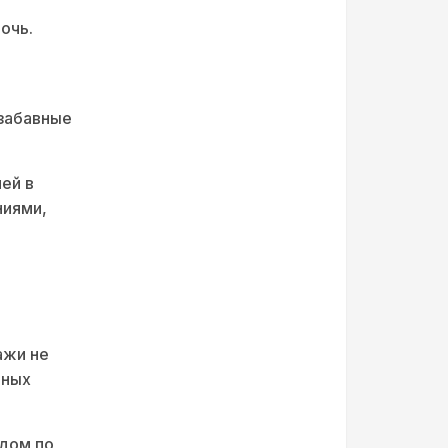
очь.
 забавные
ей в
ниями,
ажи не
вных
дом по