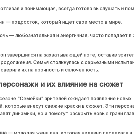
отливая и понимающая, всегда готова выслушать и пом
н — подросток, который ищет свое место в мире.
чь — любознательная и энергичная, часто попадает в
он завершился на захватывающей ноте, оставив зрител
родолжения. Семья столкнулась с серьезными испыта
оверили их на прочность и сплоченность.
персонажи и их влияние на сюжет
сезоне "Семейки" зрителей ожидает появление новых
, которые внесут свежие краски в сюжет. Эти персон
авят динамики, но и помогут раскрыть новые грани гла
нна
— молодая женщина, которая недавно переехала в 