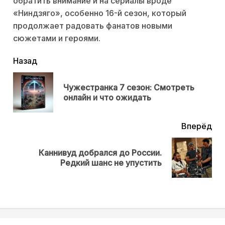
обратить внимание и на сериалы вроде
«Ниндзяго», особенно 16-й сезон, который
продолжает радовать фанатов новыми
сюжетами и героями.
читать
Назад
еще
Чужестранка 7 сезон: Смотреть
Пр
онлайн и что ожидать
нов
Вперёд
Каннивуд добрался до России.
Next
Редкий шанс не упустить
post: