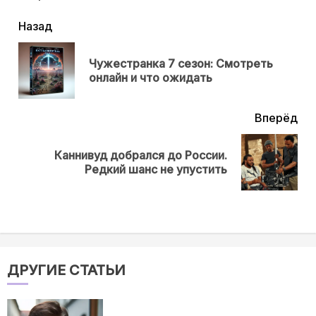
читать
Назад
еще
Чужестранка 7 сезон: Смотреть
Пр
онлайн и что ожидать
нов
Вперёд
Каннивуд добрался до России.
Next
Редкий шанс не упустить
post:
ДРУГИЕ СТАТЬИ