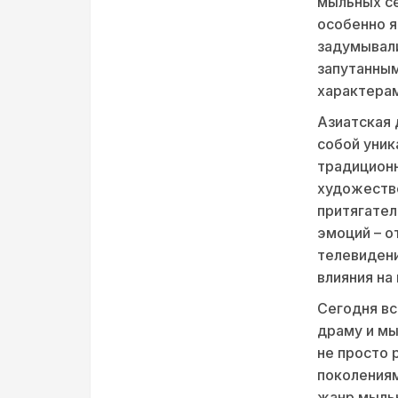
мыльных се
особенно я
задумывали
запутанны
характерам
Азиатская 
собой уник
традицион
художестве
притягател
эмоций – о
телевиден
влияния на
Сегодня вс
драму и мы
не просто 
поколениям
жанр мыльн