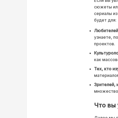
Если вы ув
сюжеты или
сериалы из
будет для:
Любителей 
узнаете, п
проектов.
Культуроло
как массов
Тех, кто из
материалом
Зрителей,
множество 
Что вы 
Далее мы 