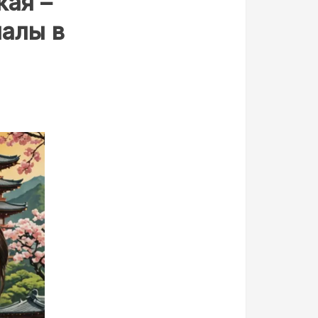
кая –
иалы в