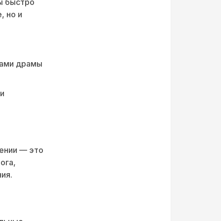
ы быстро
, но и
тами драмы
и
ении — это
ога,
ия.