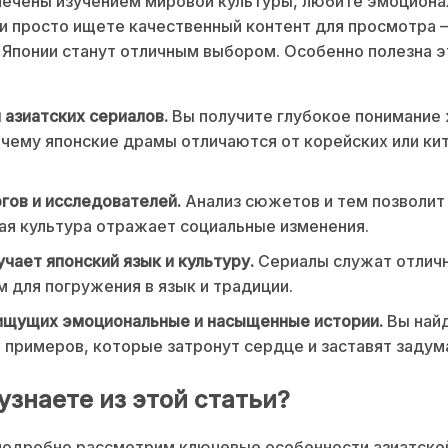
лечены изучением мировой культуры, любите эмоцион
 просто ищете качественный контент для просмотра 
 Японии станут отличным выбором. Особенно полезна э
азиатских сериалов.
Вы получите глубокое понимание 
очему японские драмы отличаются от корейских или ки
гов и исследователей.
Анализ сюжетов и тем позволит 
ая культура отражает социальные изменения.
учает японский язык и культуру.
Сериалы служат отлич
 для погружения в язык и традиции.
 ищущих эмоциональные и насыщенные истории.
Вы най
примеров, которые затронут сердце и заставят задум
узнаете из этой статьи?
подробно рассмотрим ключевые особенности азиатско