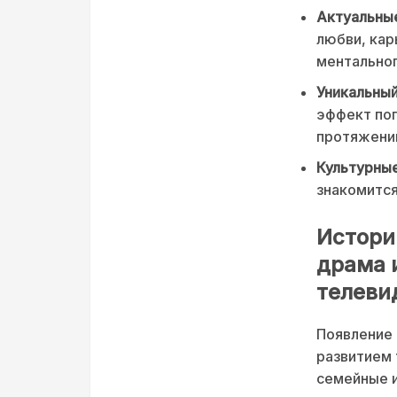
Актуальны
любви, ка
ментальног
Уникальный
эффект пог
протяжении
Культурные
знакомится
Истори
драма 
телеви
Появление 
развитием 
семейные 