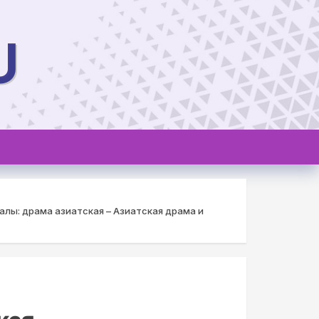
U
лы: драма азиатская – Азиатская драма и