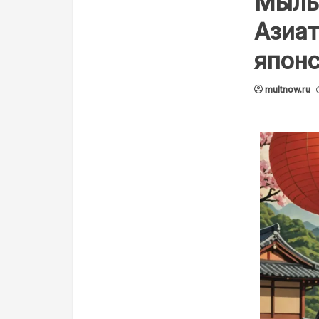
Мыльн
Азиат
япон
multnow.ru