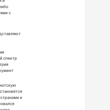
и и
либо
ями с
едставляют
ми
й спектр
трия
трумент
зиатскую
 становятся
 странами и
ровался
снове