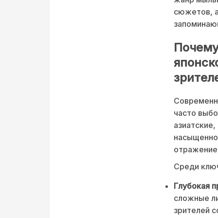
сюжетов, а
запоминаю
Почему
японск
зрител
Современны
часто выбо
азиатские,
насыщеннос
отражение 
Среди ключ
Глубокая п
сложные ли
зрителей с