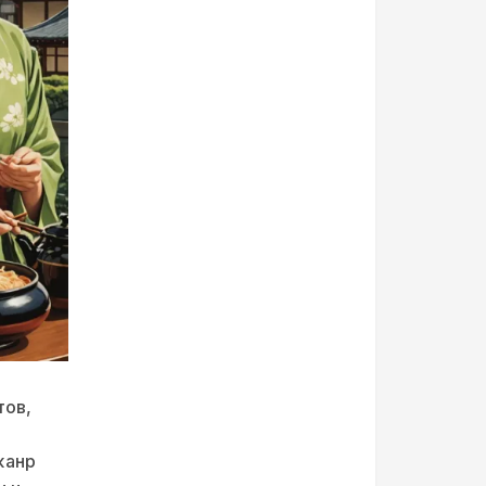
тов,
жанр