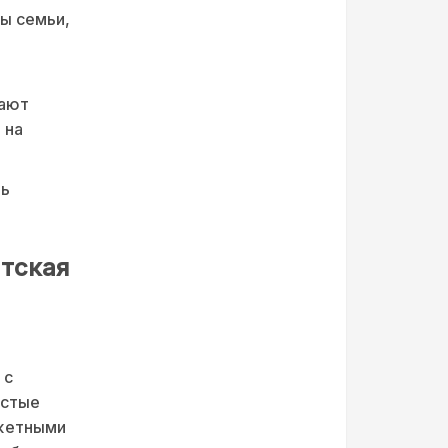
ы семьи,
дают
 на
ль
.
атская
 с
остые
южетными