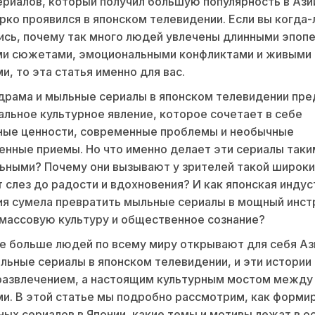
риалов, который получил большую популярность в Ази
рко проявился в японском телевидении. Если вы когда-
сь, почему так много людей увлечены длинными эпопе
ми сюжетами, эмоциональными конфликтами и живыми
и, то эта статья именно для вас.
драма и мыльные сериалы в японском телевидении пр
альное культурное явление, которое сочетает в себе
ные ценности, современные проблемы и необычные
нные приемы. Но что именно делает эти сериалы таки
ьными? Почему они вызывают у зрителей такой широки
т слез до радости и вдохновения? И как японская индус
ия сумела превратить мыльные сериалы в мощный инс
 массовую культуру и общественное сознание?
е больше людей по всему миру открывают для себя А
льные сериалы в японском телевидении, и эти истории
развлечением, а настоящим культурным мостом между
и. В этой статье мы подробно рассмотрим, как форми
ых сериалов в Японии, какие темы и мотивы лежат в о