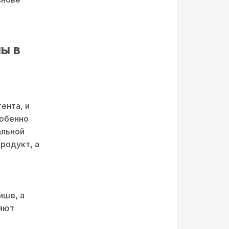
ы в
ента, и
собенно
альной
родукт, а
ише, а
ляют