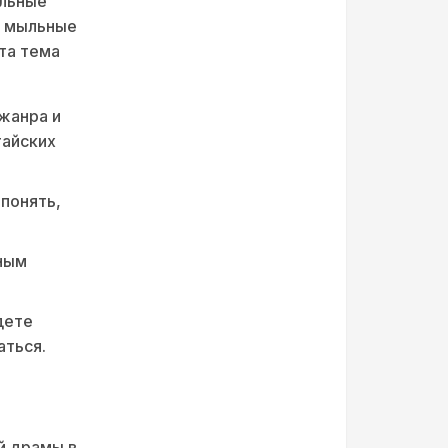
альные
– мыльные
та тема
жанра и
тайских
понять,
ным
дете
аться.
й драмы в