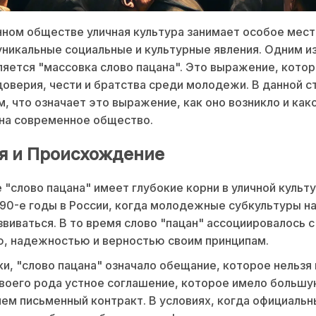
ном обществе уличная культура занимает особое мест
никальные социальные и культурные явления. Одним из
ляется "массовка слово пацана". Это выражение, котор
оверия, чести и братства среди молодежи. В данной с
, что означает это выражение, как оно возникло и как
на современное общество.
я и Происхождение
"слово пацана" имеет глубокие корни в уличной культу
 90-е годы в России, когда молодежные субкультуры н
звиваться. В то время слово "пацан" ассоциировалось с
, надежностью и верностью своим принципам.
и, "слово пацана" означало обещание, которое нельзя
воего рода устное соглашение, которое имело больш
чем письменный контракт. В условиях, когда официаль