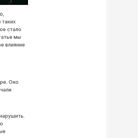
о,
 таких
ое стало
татье мы
ое влияние
ре. Оно
ачали
 нарушить.
ую
ные