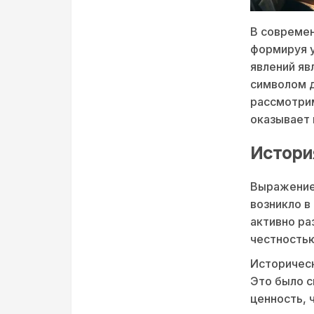
В современ
формируя у
явлений яв
символом д
рассмотрим
оказывает 
Истори
Выражение 
возникло в
активно ра
честностью
Историческ
Это было с
ценность, 