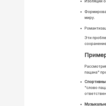
Изоляции о
Формирова
миру.
Романтизац
Эти пробле
сохранение
Пример
Рассмотрим
пацана" пр
Спортивны
"слово пац
ответствен
Музыкальн