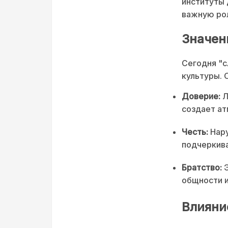
институты 
важную рол
Значен
Сегодня "с
культуры. 
Доверие:
Л
создает ат
Честь:
Нару
подчеркива
Братство:
Э
общности 
Влияни