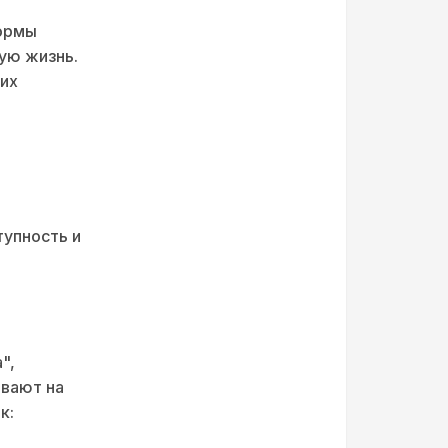
нормы
ую жизнь.
их
тупность и
",
ывают на
к: