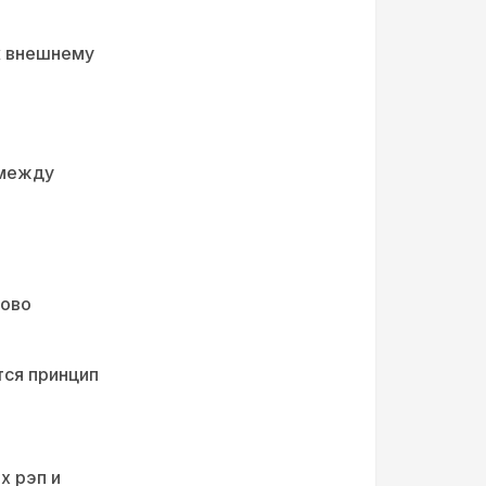
к внешнему
 между
лово
тся принцип
х рэп и