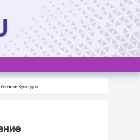
U
 Уличной Культуры
ение