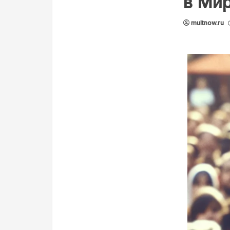
в Ми
multnow.ru