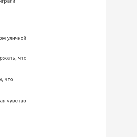
играли
ом уличной
ржать, что
, что
ая чувство