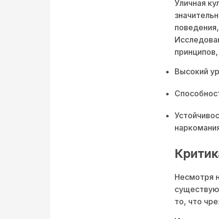
Уличная ку
значительн
поведения,
Исследова
принципов,
Высокий ур
Способност
Устойчивос
наркомания
Критик
Несмотря н
существуют
то, что чр