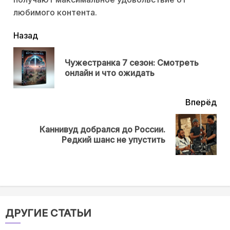
любимого контента.
читать
Назад
еще
Чужестранка 7 сезон: Смотреть
Пр
онлайн и что ожидать
нов
Вперёд
Каннивуд добрался до России.
Next
Редкий шанс не упустить
post:
ДРУГИЕ СТАТЬИ