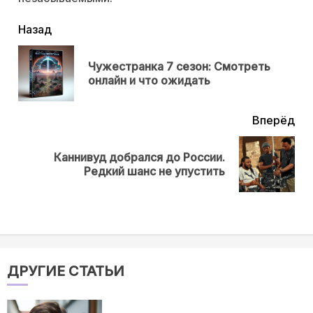
читать
Назад
еще
Чужестранка 7 сезон: Смотреть
Пр
онлайн и что ожидать
нов
Вперёд
Каннивуд добрался до России.
Next
Редкий шанс не упустить
post:
ДРУГИЕ СТАТЬИ