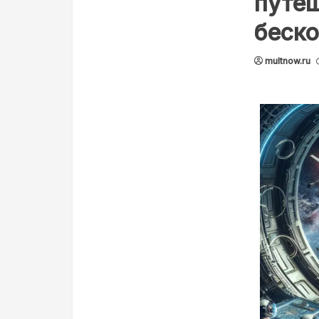
путеш
беск
multnow.ru