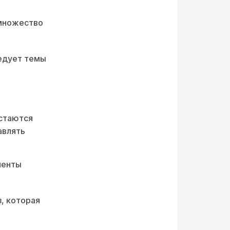
 множество
.
едует темы
остаются
авлять
менты
, которая