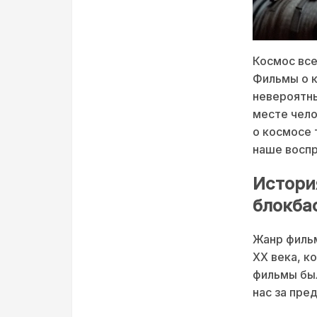
Космос все
Фильмы о к
невероятны
месте чело
о космосе 
наше воспр
Истори
блокба
Жанр фильм
XX века, к
фильмы был
нас за пре