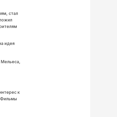
ям, стал
аложил
зрителям
на идея
 Мельеса,
интерес к
. Фильмы