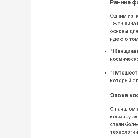
Ранние ф
Одним из п
"Женщина н
основы для
идею о том
"Женщина н
космическо
"Путешеств
который ст
Эпоха ко
С началом 
космосу зн
стали боле
технологии