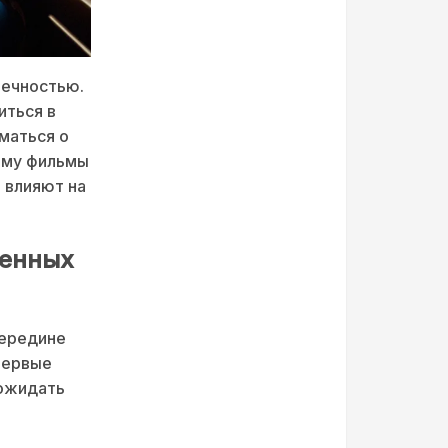
нечностью.
иться в
маться о
чему фильмы
и влияют на
менных
середине
Первые
 ожидать