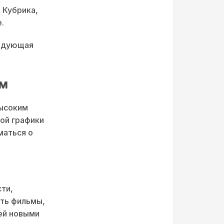
 Кубрика,
.
ледующая
зм
высоким
ой графики
маться о
ти,
ать фильмы,
ей новыми