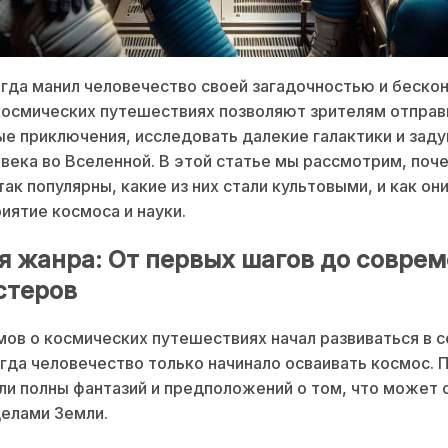
гда манил человечество своей загадочностью и беско
осмических путешествиях позволяют зрителям отправ
е приключения, исследовать далекие галактики и заду
века во Вселенной. В этой статье мы рассмотрим, по
так популярны, какие из них стали культовыми, и как он
иятие космоса и науки.
я жанра: От первых шагов до совре
стеров
ов о космических путешествиях начал развиваться в 
огда человечество только начинало осваивать космос. 
и полны фантазий и предположений о том, что может
делами Земли.