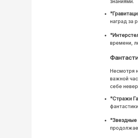
знаниями.
"Гравитаци
наград за 
"Интерстел
времени, л
Фантасти
Несмотря н
важной час
себе невер
"Стражи Га
фантастики
"Звездные 
продолжает