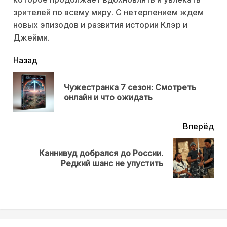
зрителей по всему миру. С нетерпением ждем
новых эпизодов и развития истории Клэр и
Джейми.
читать
Назад
еще
Чужестранка 7 сезон: Смотреть
Пр
онлайн и что ожидать
нов
Вперёд
Каннивуд добрался до России.
Next
Редкий шанс не упустить
post: