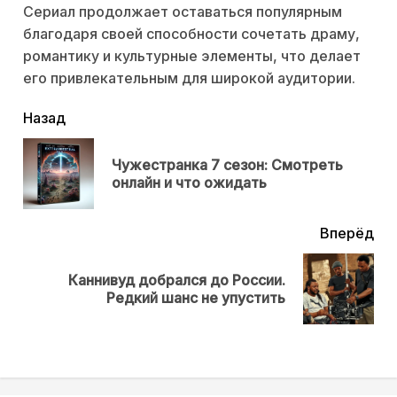
Сериал продолжает оставаться популярным
благодаря своей способности сочетать драму,
романтику и культурные элементы, что делает
его привлекательным для широкой аудитории.
читать
Назад
еще
Чужестранка 7 сезон: Смотреть
Пр
онлайн и что ожидать
нов
Вперёд
Каннивуд добрался до России.
Next
Редкий шанс не упустить
post: